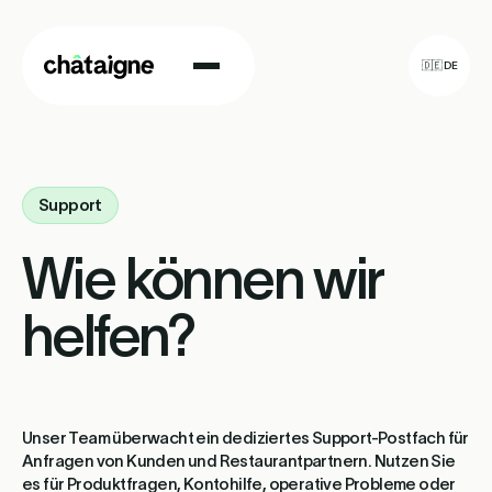
🇩🇪 DE
🇬🇧 EN
🇫🇷 FR
Wie es funktioniert
Support
Lösung
Wie können wir
FAQ
helfen?
K
o
n
t
a
k
t
Unser Team überwacht ein dediziertes Support-Postfach für
Anfragen von Kunden und Restaurantpartnern. Nutzen Sie
es für Produktfragen, Kontohilfe, operative Probleme oder